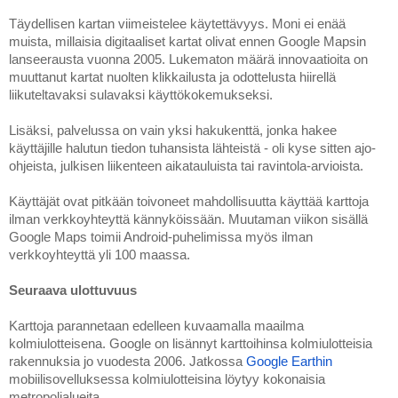
Täydellisen kartan viimeistelee käytettävyys. Moni ei enää 
muista, millaisia digitaaliset kartat olivat ennen Google Mapsin 
lanseerausta vuonna 2005. Lukematon määrä innovaatioita on 
muuttanut kartat nuolten klikkailusta ja odottelusta hiirellä 
liikuteltavaksi sulavaksi käyttökokemukseksi. 
Lisäksi, palvelussa on vain yksi hakukenttä, jonka hakee 
käyttäjille halutun tiedon tuhansista lähteistä - oli kyse sitten ajo-
ohjeista, julkisen liikenteen aikatauluista tai ravintola-arvioista.
Käyttäjät ovat pitkään toivoneet mahdollisuutta käyttää karttoja 
ilman verkkoyhteyttä kännyköissään. Muutaman viikon sisällä 
Google Maps toimii Android-puhelimissa myös ilman 
verkkoyhteyttä yli 100 maassa. 
Seuraava ulottuvuus
Karttoja parannetaan edelleen kuvaamalla maailma 
kolmiulotteisena. Google on lisännyt karttoihinsa kolmiulotteisia 
rakennuksia jo vuodesta 2006. Jatkossa 
Google Earthin
mobiilisovelluksessa kolmiulotteisina löytyy kokonaisia 
metropolialueita. 