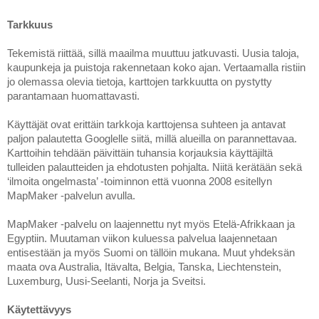
Tarkkuus
Tekemistä riittää, sillä maailma muuttuu jatkuvasti. Uusia taloja, 
kaupunkeja ja puistoja rakennetaan koko ajan. Vertaamalla ristiin 
jo olemassa olevia tietoja, karttojen tarkkuutta on pystytty 
parantamaan huomattavasti. 
Käyttäjät ovat erittäin tarkkoja karttojensa suhteen ja antavat 
paljon palautetta Googlelle siitä, millä alueilla on parannettavaa. 
Karttoihin tehdään päivittäin tuhansia korjauksia käyttäjiltä 
tulleiden palautteiden ja ehdotusten pohjalta. Niitä kerätään sekä 
‘ilmoita ongelmasta’ -toiminnon että vuonna 2008 esitellyn 
MapMaker -palvelun avulla. 
MapMaker -palvelu on laajennettu nyt myös Etelä-Afrikkaan ja 
Egyptiin. Muutaman viikon kuluessa palvelua laajennetaan 
entisestään ja myös Suomi on tällöin mukana. Muut yhdeksän 
maata ova Australia, Itävalta, Belgia, Tanska, Liechtenstein, 
Luxemburg, Uusi-Seelanti, Norja ja Sveitsi.
Käytettävyys