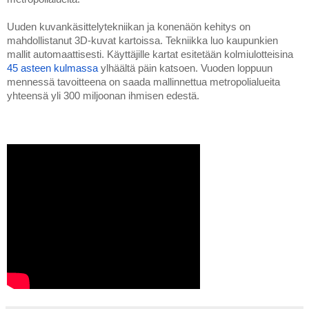
Uuden kuvankäsittelytekniikan ja konenäön kehitys on 
mahdollistanut 3D-kuvat kartoissa. Tekniikka luo kaupunkien 
mallit automaattisesti. Käyttäjille kartat esitetään kolmiulotteisina 
45 asteen kulmassa
 ylhäältä päin katsoen. Vuoden loppuun 
mennessä tavoitteena on saada mallinnettua metropolialueita 
yhteensä yli 300 miljoonan ihmisen edestä. 