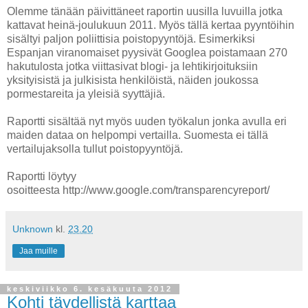
Olemme tänään päivittäneet raportin uusilla luvuilla jotka
kattavat heinä-joulukuun 2011. Myös tällä kertaa pyyntöihin
sisältyi paljon poliittisia poistopyyntöjä. Esimerkiksi
Espanjan viranomaiset pyysivät Googlea poistamaan 270
hakutulosta jotka viittasivat blogi- ja lehtikirjoituksiin
yksityisistä ja julkisista henkilöistä, näiden joukossa
pormestareita ja yleisiä syyttäjiä.
Raportti sisältää nyt myös uuden työkalun jonka avulla eri
maiden dataa on helpompi vertailla. Suomesta ei tällä
vertailujaksolla tullut poistopyyntöjä.
Raportti löytyy
osoitteesta http://www.google.com/transparencyreport/
Unknown
kl.
23.20
Jaa muille
keskiviikko 6. kesäkuuta 2012
Kohti täydellistä karttaa