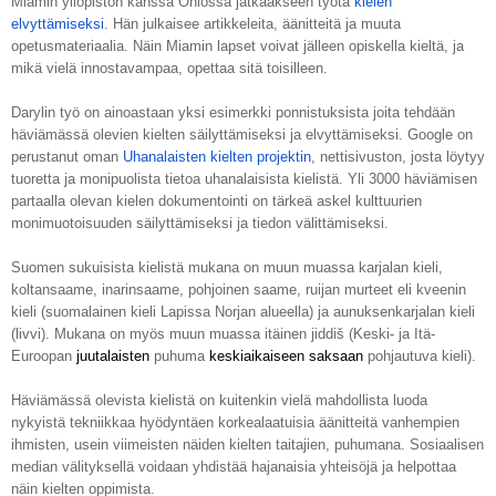
Miamin yliopiston kanssa Ohiossa jatkaakseen työtä 
kielen 
elvyttämiseksi
. Hän julkaisee artikkeleita, äänitteitä ja muuta 
opetusmateriaalia. Näin Miamin lapset voivat jälleen opiskella kieltä, ja 
mikä vielä innostavampaa, opettaa sitä toisilleen.
Darylin työ on ainoastaan yksi esimerkki ponnistuksista joita tehdään 
häviämässä olevien kielten säilyttämiseksi ja elvyttämiseksi. Google on 
perustanut oman 
Uhanalaisten kielten projektin
, nettisivuston, josta löytyy 
tuoretta ja monipuolista tietoa uhanalaisista kielistä. Yli 3000 häviämisen 
partaalla olevan kielen dokumentointi on tärkeä askel kulttuurien 
monimuotoisuuden säilyttämiseksi ja tiedon välittämiseksi. 
Suomen sukuisista kielistä mukana on muun muassa karjalan kieli, 
koltansaame, inarinsaame, pohjoinen saame, ruijan murteet eli kveenin 
kieli (suomalainen kieli Lapissa Norjan alueella) ja aunuksenkarjalan kieli 
(livvi). Mukana on myös muun muassa itäinen jiddiš (Keski- ja Itä-
Euroopan 
juutalaisten
 puhuma 
keskiaikaiseen
saksaan
 pohjautuva kieli). 
Häviämässä olevista kielistä on kuitenkin vielä mahdollista luoda 
nykyistä tekniikkaa hyödyntäen korkealaatuisia äänitteitä vanhempien 
ihmisten, usein viimeisten näiden kielten taitajien, puhumana. Sosiaalisen 
median välityksellä voidaan yhdistää hajanaisia yhteisöjä ja helpottaa 
näin kielten oppimista.