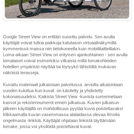
Google Street View on erittäin suosittu palvelu. Sen avulla 
käyttäjät voivat tutkia paikkoja katutason virtuaalinäkymillä 
kymmenissä maissa niin tietokoneella kuin mobiililaitteillakin. 
Loma-aikaan Street View on erityisen ajankohtainen - sen avulla 
lomalaiset voivat esimerkiksi vilkaista miltä lomakohteiden 
hotellien ympäristö näyttää tai löytyykö lähistöltä mukavan 
näköisiä terasseja. 
Kuvattu materiaali julkaistaan palvelussa  arviolta aikaisintaan 
vuoden kuluttua kun kuvat  on käsitelty ja yhdistetty 
kokonaisuudeksi. Kaikista Street View -kuvista sumennetaan 
kasvot ja rekisterinumerot ennen julkaisua. Kuvien julkaisun 
jälkeen käyttäjillä on mahdollisuus pyytää kuvia poistettavaksi 
klikkaamalla kuvan vasemmassa alalaidassa olevaa Ilmoita 
ongelmasta -linkkiä. Käyttäjät ohjataan linkistä täyttämään 
lomake, jossa voi yksilöidä poistettavat kuvat.