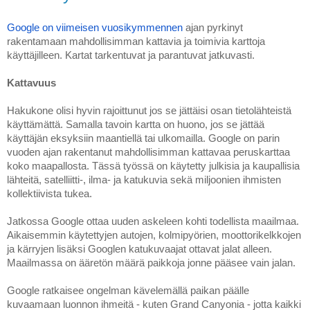
Google on viimeisen vuosikymmennen
 ajan pyrkinyt 
rakentamaan mahdollisimman kattavia ja toimivia karttoja 
käyttäjilleen. Kartat tarkentuvat ja parantuvat jatkuvasti.
Kattavuus
Hakukone olisi hyvin rajoittunut jos se jättäisi osan tietolähteistä 
käyttämättä. Samalla tavoin kartta on huono, jos se jättää 
käyttäjän eksyksiin maantiellä tai ulkomailla. Google on parin 
vuoden ajan rakentanut mahdollisimman kattavaa peruskarttaa 
koko maapallosta. Tässä työssä on käytetty julkisia ja kaupallisia 
lähteitä, satelliitti-, ilma- ja katukuvia sekä miljoonien ihmisten 
kollektiivista tukea.
Jatkossa Google ottaa uuden askeleen kohti todellista maailmaa. 
Aikaisemmin käytettyjen autojen, kolmipyörien, moottorikelkkojen 
ja kärryjen lisäksi Googlen katukuvaajat ottavat jalat alleen. 
Maailmassa on ääretön määrä paikkoja jonne pääsee vain jalan. 
Google ratkaisee ongelman kävelemällä paikan päälle 
kuvaamaan luonnon ihmeitä - kuten Grand Canyonia - jotta kaikki 