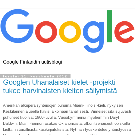
Google Finlandin uutisblogi
torstai 21. kesäkuuta 2012
Googlen Uhanalaiset kielet -projekti
tukee harvinaisten kielten säilymistä
Amerikan alkuperäisyhteisöjen puhuma Miami-Illinois -kieli, nykyisen 
Keskilännen alueella hävisi aikoinaan tahallisesti. Viimeiset sitä sujuvasti 
puhuneet kuolivat 1960-luvulla. Vuosikymmeniä myöhemmin Daryl 
Baldwin, Miami-heimon asukas Oklahomasta, alkoi itsenäisesti opiskella 
kieltä historiallisista käsikirjoituksista. Nyt hän työskentelee yhteistyössä 