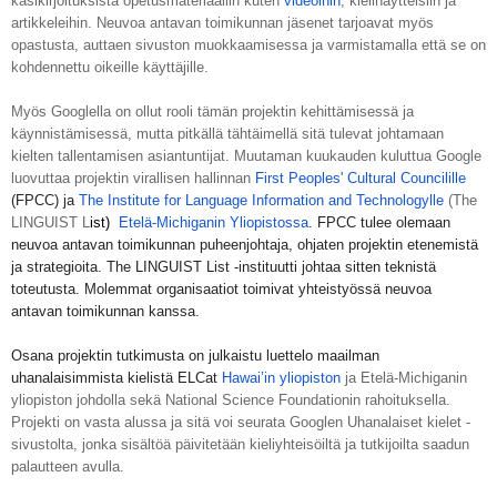
käsikirjoituksista opetusmateriaaliin kuten 
videoihin
, kielinäytteisiin ja 
artikkeleihin. Neuvoa antavan toimikunnan jäsenet tarjoavat myös 
opastusta, auttaen sivuston muokkaamisessa ja varmistamalla että se on 
kohdennettu oikeille käyttäjille.
Myös Googlella on ollut rooli tämän projektin kehittämisessä ja 
käynnistämisessä, mutta pitkällä tähtäimellä sitä tulevat johtamaan 
kielten tallentamisen asiantuntijat. Muutaman kuukauden kuluttua Google 
luovuttaa projektin virallisen hallinnan
First Peoples' Cultural Councilille
(FPCC) ja
The Institute for Language Information and Technologylle
 (The 
LINGUIST L
ist) 
 Etelä-Michiganin Yliopistossa
. FPCC tulee olemaan 
neuvoa antavan toimikunnan puheenjohtaja, ohjaten projektin etenemistä 
ja strategioita. The LINGUIST List -instituutti johtaa sitten teknistä 
toteutusta. Molemmat organisaatiot toimivat yhteistyössä neuvoa 
antavan toimikunnan kanssa.
Osana projektin tutkimusta on julkaistu luettelo maailman 
uhanalaisimmista kielistä ELCat 
Hawai’in yliopiston
 ja Etelä-Michiganin 
yliopiston johdolla sekä National Science Foundationin rahoituksella. 
Projekti on vasta alussa ja sitä voi seurata Googlen Uhanalaiset kielet -
sivustolta, jonka sisältöä päivitetään kieliyhteisöiltä ja tutkijoilta saadun 
palautteen avulla. 