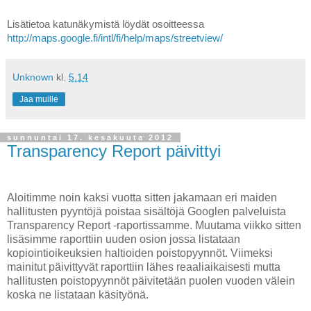
Lisätietoa katunäkymistä löydät osoitteessa 
http://maps.google.fi/intl/fi/help/maps/streetview/
Unknown
kl.
5.14
Jaa muille
sunnuntai 17. kesäkuuta 2012
Transparency Report päivittyi
Aloitimme noin kaksi vuotta sitten jakamaan eri maiden
hallitusten pyyntöjä poistaa sisältöjä Googlen palveluista
Transparency Report -raportissamme. Muutama viikko sitten
lisäsimme raporttiin uuden osion jossa listataan
kopiointioikeuksien haltioiden poistopyynnöt. Viimeksi
mainitut päivittyvät raporttiin lähes reaaliaikaisesti mutta
hallitusten poistopyynnöt päivitetään puolen vuoden välein
koska ne listataan käsityönä.