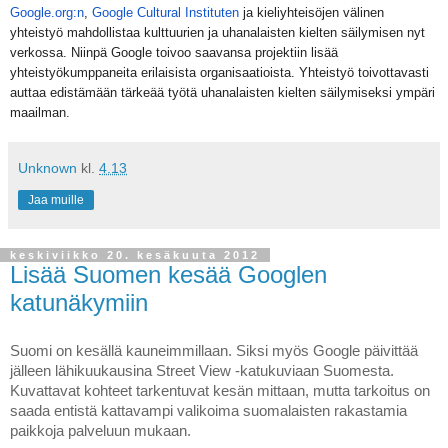
Google.org:n
, 
Google Cultural Instituten
 ja kieliyhteisöjen välinen 
yhteistyö mahdollistaa kulttuurien ja uhanalaisten kielten säilymisen nyt 
verkossa. Niinpä Google toivoo saavansa projektiin lisää 
yhteistyökumppaneita erilaisista organisaatioista. Yhteistyö toivottavasti 
auttaa edistämään tärkeää työtä uhanalaisten kielten säilymiseksi ympäri 
maailman.
Unknown
kl.
4.13
Jaa muille
keskiviikko 20. kesäkuuta 2012
Lisää Suomen kesää Googlen
katunäkymiin
Suomi on kesällä kauneimmillaan. Siksi myös Google päivittää 
jälleen lähikuukausina Street View -katukuviaan Suomesta. 
Kuvattavat kohteet tarkentuvat kesän mittaan, mutta tarkoitus on 
saada entistä kattavampi valikoima suomalaisten rakastamia 
paikkoja palveluun mukaan.