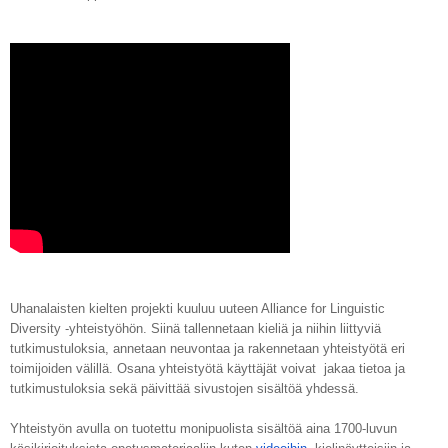
Uhanalaisten kielten projekti kuuluu uuteen Alliance for Linguistic 
Diversity -yhteistyöhön. Siinä tallennetaan kieliä ja niihin liittyviä 
tutkimustuloksia, annetaan neuvontaa ja rakennetaan yhteistyötä eri 
toimijoiden välillä. Osana yhteistyötä käyttäjät voivat  jakaa tietoa ja 
tutkimustuloksia sekä päivittää sivustojen sisältöä yhdessä. 
Yhteistyön avulla on tuotettu monipuolista sisältöä aina 1700-luvun 