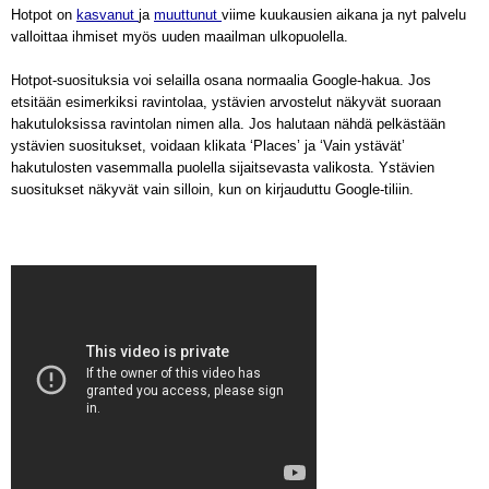
Hotpot on
kasvanut
ja
muuttunut
viime kuukausien aikana ja nyt palvelu
valloittaa ihmiset myös uuden maailman ulkopuolella.
Hotpot-suosituksia voi selailla osana normaalia Google-hakua. Jos
etsitään esimerkiksi ravintolaa, ystävien arvostelut näkyvät suoraan
hakutuloksissa ravintolan nimen alla. Jos halutaan nähdä pelkästään
ystävien suositukset, voidaan klikata ‘Places’ ja ‘Vain ystävät’
hakutulosten vasemmalla puolella sijaitsevasta valikosta. Ystävien
suositukset näkyvät vain silloin, kun on kirjauduttu Google-tiliin.